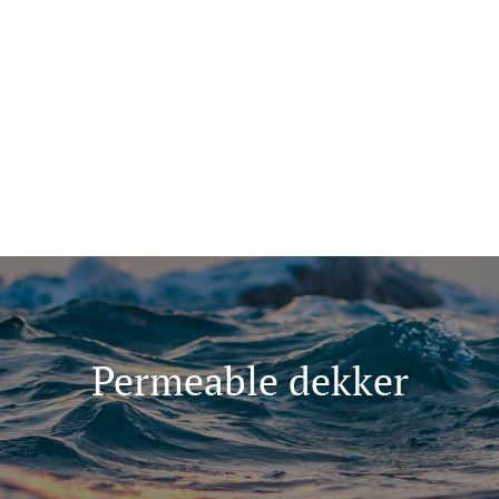
ma for folk flest
Tips oss
+47 907 666 43
ninger
Kunnskap
Permeable dekker