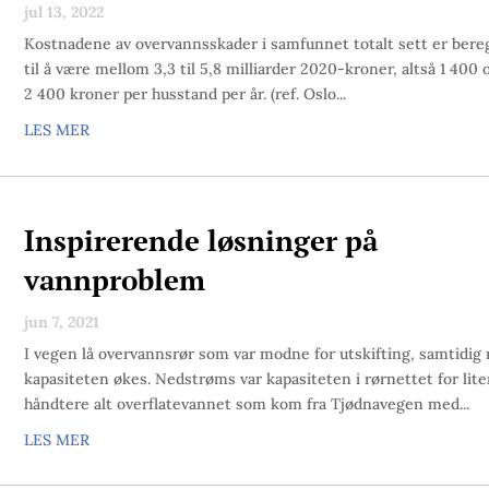
jul 13, 2022
Kostnadene av overvannsskader i samfunnet totalt sett er bere
til å være mellom 3,3 til 5,8 milliarder 2020-kroner, altså 1 400 
2 400 kroner per husstand per år. (ref. Oslo...
LES MER
Inspirerende løsninger på
vannproblem
jun 7, 2021
I vegen lå overvannsrør som var modne for utskifting, samtidig
kapasiteten økes. Nedstrøms var kapasiteten i rørnettet for liten
håndtere alt overflatevannet som kom fra Tjødnavegen med...
LES MER