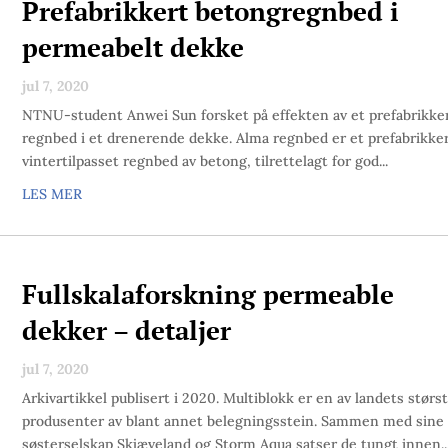
Prefabrikkert betongregnbed i
permeabelt dekke
jul 7, 2020
NTNU-student Anwei Sun forsket på effekten av et prefabrikke
regnbed i et drenerende dekke. Alma regnbed er et prefabrikke
vintertilpasset regnbed av betong, tilrettelagt for god...
LES MER
Fullskalaforskning permeable
dekker – detaljer
jul 7, 2020
Arkivartikkel publisert i 2020. Multiblokk er en av landets størs
produsenter av blant annet belegningsstein. Sammen med sine
søsterselskap Skjæveland og Storm Aqua satser de tungt innen..