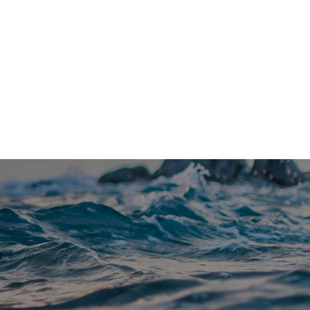
Kontakt
Om Vannfakta
E-post
redaksjon@vannfakta.no