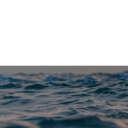
Vannfakta: Uavhengig faktaportal om vannrelaterte te
Blå-grønt
Klimatilpasning
Forskning
Me