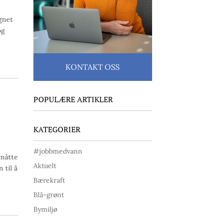
gnet
og
KONTAKT OSS
POPULÆRE ARTIKLER
KATEGORIER
#jobbmedvann
 måtte
Aktuelt
 til å
Bærekraft
Blå-grønt
Bymiljø