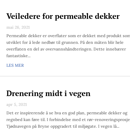
Veiledere for permeable dekker
mai 26, 2021
Permeable dekker er overflater som er dekket med produkt som
utviklet for å lede nedbør til grunnen. På den måten blir hele
overflaten en del av overvannshåndteringen. Dette innebærer
fantastiske...
LES MER
Drenering midt i vegen
apr 5, 2021
Det er inspirerende å se hva en god plan, permeable dekker og
regnbed kan føre til. I forbindelse med et rør-renoveringsprosje
Tjødnavegen på Bryne oppgradert til miljøgate. I vegen lå...