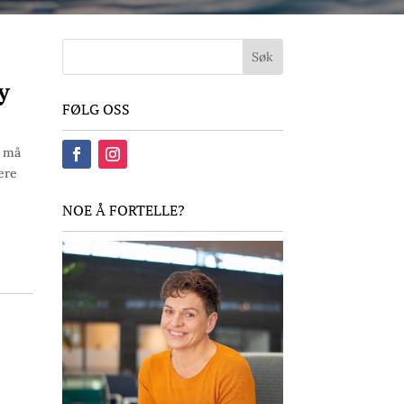
øy
FØLG OSS
g må
ere
NOE Å FORTELLE?