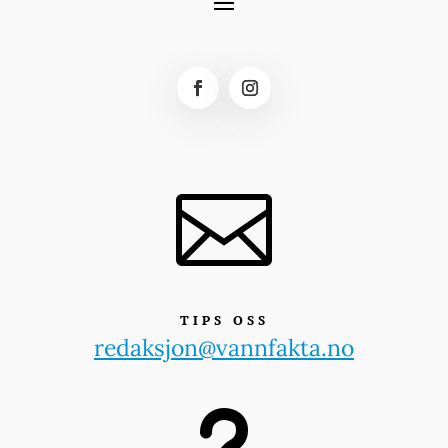

TIPS OSS
redaksjon@vannfakta.no
u