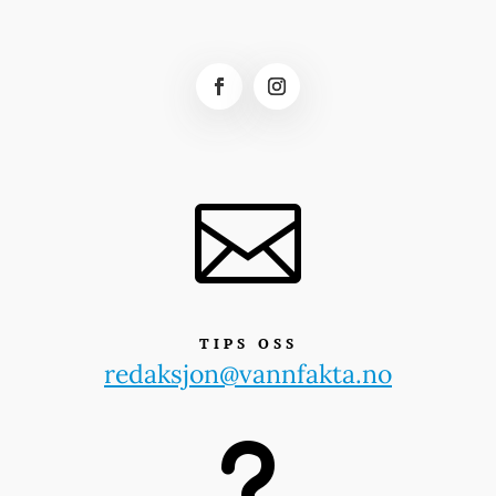

TIPS OSS
redaksjon@vannfakta.no
u