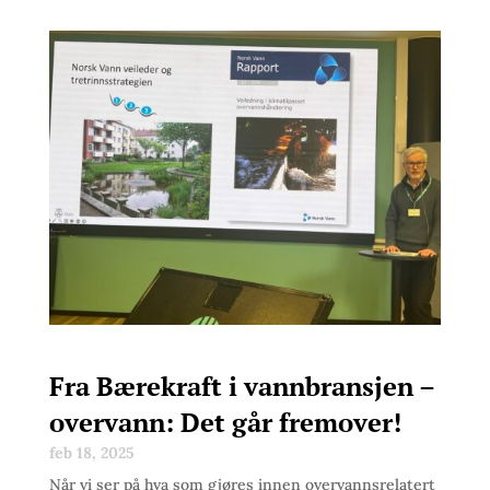
Fra Bærekraft i vannbransjen –
overvann: Det går fremover!
feb 18, 2025
Når vi ser på hva som gjøres innen overvannsrelatert