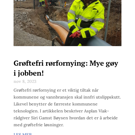
Grøftefri rørfornying: Mye gøy
i jobben!
nov 8, 2023
Grøftefri rørfornying er et viktig tiltak når
kommunene og vannbransjen skal innfri utslippskutt.
Likevel benytter de færreste kommunene
teknologien. I artikkelen beskriver Asplan Viak-
rådgiver Siri Gamst Bøysen hvordan det er å arbeide
med grøftefrie løsninger.
LES MER