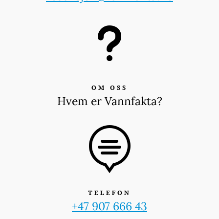
u
OM OSS
Hvem er Vannfakta?

TELEFON
+47 907 666 43