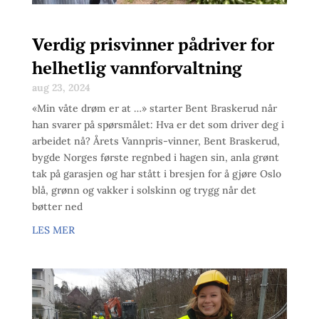
Verdig prisvinner pådriver for
helhetlig vannforvaltning
aug 23, 2024
«Min våte drøm er at …» starter Bent Braskerud når
han svarer på spørsmålet: Hva er det som driver deg i
arbeidet nå? Årets Vannpris-vinner, Bent Braskerud,
bygde Norges første regnbed i hagen sin, anla grønt
tak på garasjen og har stått i bresjen for å gjøre Oslo
blå, grønn og vakker i solskinn og trygg når det
bøtter ned
LES MER