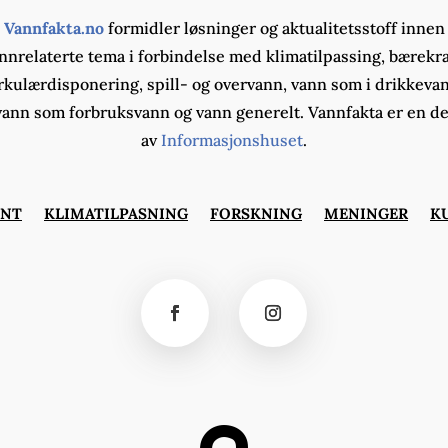
Vannfakta.no
formidler løsninger og aktualitetsstoff innen
nnrelaterte tema i forbindelse med klimatilpassing, bærekra
rkulærdisponering, spill- og overvann, vann som i drikkeva
vann som forbruksvann og vann generelt. Vannfakta er en de
av
Informasjonshuset
.
ØNT
KLIMATILPASNING
FORSKNING
MENINGER
K