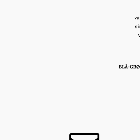
va
si
BLÅ-GR