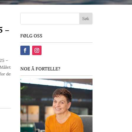
5 –
FØLG OSS
25 –
 Målet
NOE Å FORTELLE?
for de