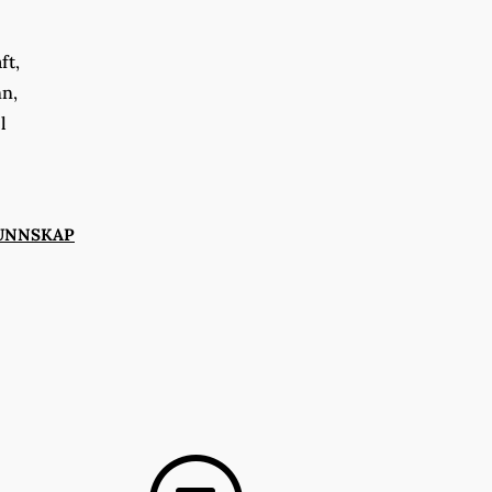
ft,
nn,
l
UNNSKAP