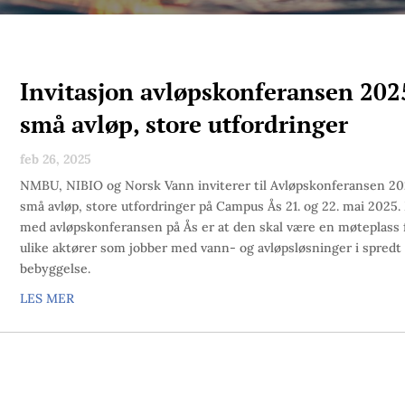
Invitasjon avløpskonferansen 202
små avløp, store utfordringer
feb 26, 2025
NMBU, NIBIO og Norsk Vann inviterer til Avløpskonferansen 20
små avløp, store utfordringer på Campus Ås 21. og 22. mai 2025.
med avløpskonferansen på Ås er at den skal være en møteplass 
ulike aktører som jobber med vann- og avløpsløsninger i spredt
bebyggelse.
LES MER