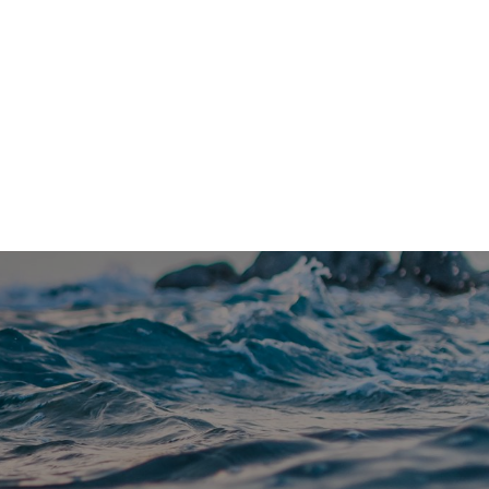
Kontakt
Om Vannfakta
E-post
redaksjon@vannfakta.no