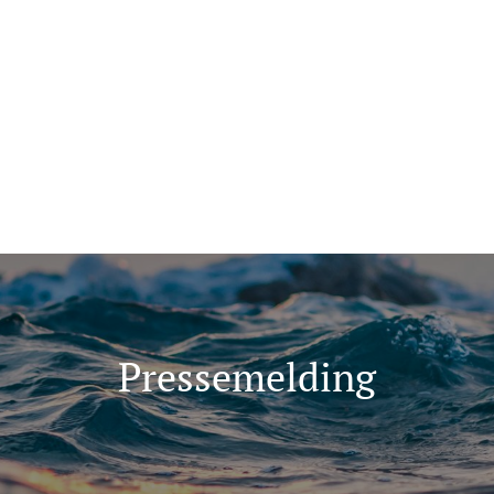
ma for folk flest
Tips oss
+47 907 666 43
ninger
Kunnskap
Pressemelding