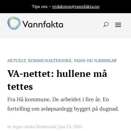
Tips oss –
redaksjon@vannfakta.no
AKTUELT
,
KOMMUNALTEKNIKK
,
VANN OG NÆRMILJØ
VA-nettet: hullene må
tettes
Fra Hå kommune. De arbeidet i fire år. En
fortelling om avløpsanlegg bygget på dugnad.
av
Inger Anita Merkesdal
|
jun 23, 2021