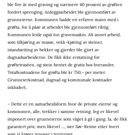
ble fire år med graving og nærmere 40 prosent av grøften
fordret sprenging. Anleggsarbeidet ble gjennomført av
grunneierne. Kommunen hadde en erfaren mann med i
grøfta, for å påse at arbeidet ble gjennomført riktig.
Kommunen leide også inn gravemaskin. Alt annet arbeid,
som tilkjøring av masse, vekk-kjøring av steiner,
istandsetting av bekker og gjerder ble gjort av
dugnadsarbeiderne. De fikk ikke erstatning for
grøftetraséen, og stein hentet de gratis hos hverandre.
Totalkostnadene for grøfta ble kr 750,- per meter.
Grunneierkostnad, dugnad og kommunale kostnader
inkludert.
– Dette er en samarbeidsform hvor de private eierne og
kommunen, alle, trekker i samme retning. Jeg er likevel
imponert over grunneierne som våget å gå i gang. Ja, de fikk
garantert pris, men likevel …, sier Sør-Reime etter hvert
som vi kjører innover i terrenget.