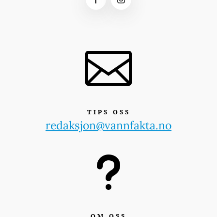

TIPS OSS
redaksjon@vannfakta.no
u
OM OSS