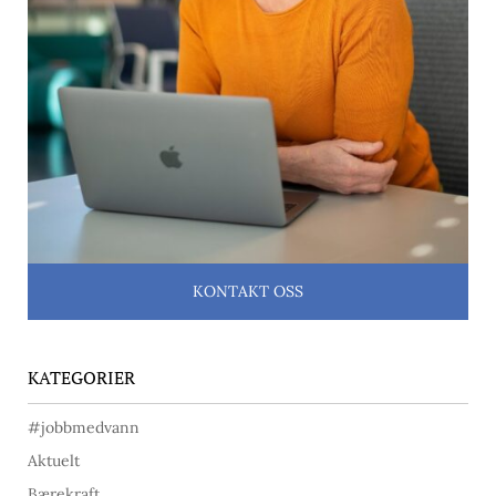
KONTAKT OSS
KATEGORIER
#jobbmedvann
Aktuelt
Bærekraft