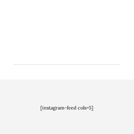
forurensningsforskriften om etablering av et
mulig overvannsgebyr. Men det trengs langt mer
enn penger fra et nytt gebyr for å etablere
forsvarlig overvannshåndtering – bedre samspill,
blant annet.
[instagram-feed cols=5]