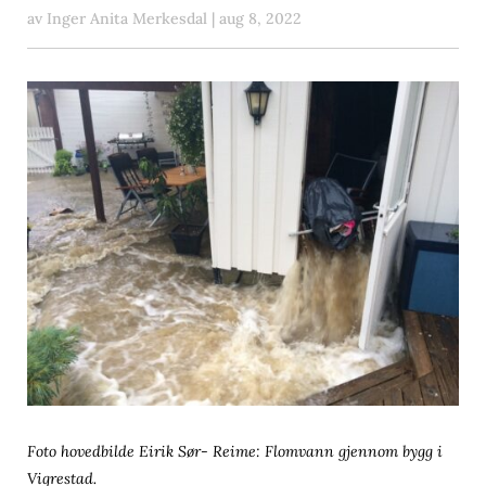
av
Inger Anita Merkesdal
|
aug 8, 2022
Foto hovedbilde Eirik Sør- Reime: Flomvann gjennom bygg i
Vigrestad.