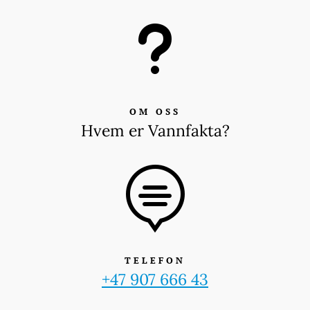
u
OM OSS
Hvem er Vannfakta?

TELEFON
+47 907 666 43