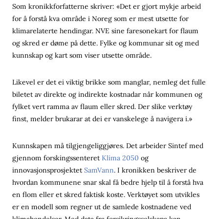
Som kronikkforfatterne skriver: «Det er gjort mykje arbeid
for å forstå kva område i Noreg som er mest utsette for
klimarelaterte hendingar. NVE sine faresonekart for flaum
og skred er døme på dette. Fylke og kommunar sit og med
kunnskap og kart som viser utsette område.
Likevel er det ei viktig brikke som manglar, nemleg det fulle
biletet av direkte og indirekte kostnadar når kommunen og
fylket vert ramma av flaum eller skred. Der slike verktøy
finst, melder brukarar at dei er vanskelege å navigera i.»
Kunnskapen må tilgjengeliggjøres. Det arbeider Sintef med
gjennom forskingssenteret
Klima 2050
og
innovasjonsprosjektet
SamVann
. I kronikken beskriver de
hvordan kommunene snar skal få bedre hjelp til å forstå hva
en flom eller et skred faktisk koste. Verktøyet som utvikles
er en modell som regner ut de samlede kostnadene ved
klimahendelser. Med data fra forsikringsselskapa kan