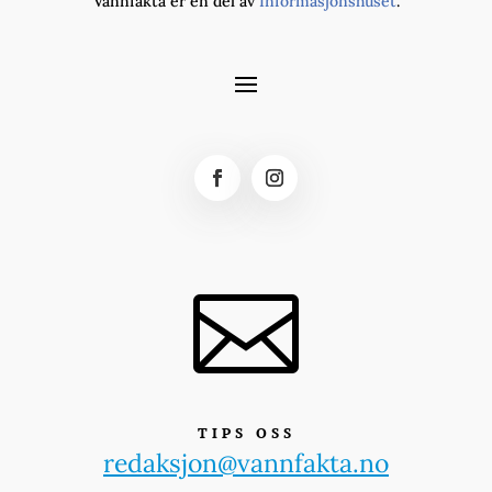
Vannfakta er en del av
Informasjonshuset
.

TIPS OSS
redaksjon@vannfakta.no