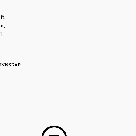
ft,
nn,
l
UNNSKAP