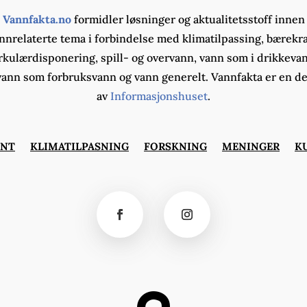
Vannfakta.no
formidler løsninger og aktualitetsstoff innen
nnrelaterte tema i forbindelse med klimatilpassing, bærekra
rkulærdisponering, spill- og overvann, vann som i drikkeva
vann som forbruksvann og vann generelt. Vannfakta er en de
av
Informasjonshuset
.
ØNT
KLIMATILPASNING
FORSKNING
MENINGER
K