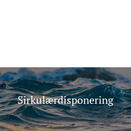
ma for folk flest
Tips oss
+47 907 666 43
ninger
Kunnskap
Sirkulærdisponering