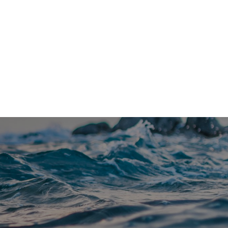
Kontakt
Om Vannfakta
E-post
redaksjon@vannfakta.no