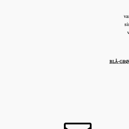
va
si
BLÅ-GR