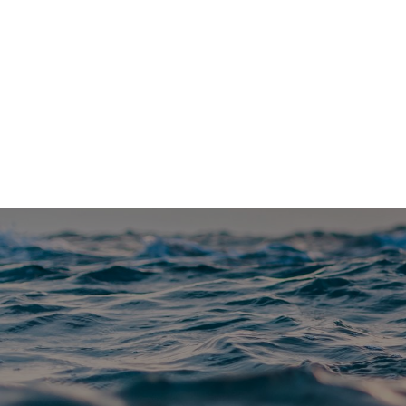
Vannfakta: Uavhengig faktaportal om vannrelaterte te
Blå-grønt
Klimatilpasning
Forskning
Me