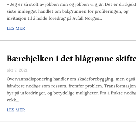
– Jeg er så stolt av jobben min og jobben vi gjør. Det er dritkjek
siste innlegget handlet om bakgrunnen for profileringen, og
invitasjon til å holde foredrag på Avfall Norges...
LES MER
Bærebjelken i det blågrønne skift
okt 7, 2021
Overvannsdisponering handler om skadeforebygging, men også
håndtere nedbør som ressurs, fremfor problem. Transformasjo
byr på utfordringer, og betydelige muligheter. Fra å frakte nedb
vekk...
LES MER