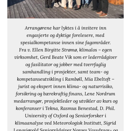
Arrangørene har lyktes i å invitere inn
engasjerte og dyktige forelesere, med
spesialkompetanse innen sine fagområder.
Fra v. Ellen Birgitte Strømø, klimalos – egen
virksomhet, Gerd Beate Vik som er lederrådgiver
og fasilitator og jobber med tverrfaglig
samhandling i prosjekter, samt team- og
kompetanseutvikling i Rambøll, Mia Ebeltoft –
jurist og ekspert innen klima- og naturrisiko,
forsikring og bærekraftig finans, Lene Nordrum
medarrangør, prosjektleder og utvikler av kurs og
konferanser i Tekna, Rasmus Benestad, D. Phil.
University of Oxford og Seniorforsker i
klimaanalyse ved Meteorologisk Institutt, Sigrid
Langsjøvold Seniorrådgiver Norges Vassdrags- og