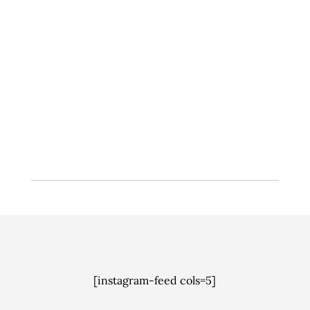
forslag til endringer i vann- og
avløpsanleggsloven samt
forurensningsforskriften om etablering av et
mulig overvannsgebyr. Men det trengs langt mer
enn penger fra et nytt gebyr for å etablere
forsvarlig overvannshåndtering – bedre samspill,
blant annet.
[instagram-feed cols=5]