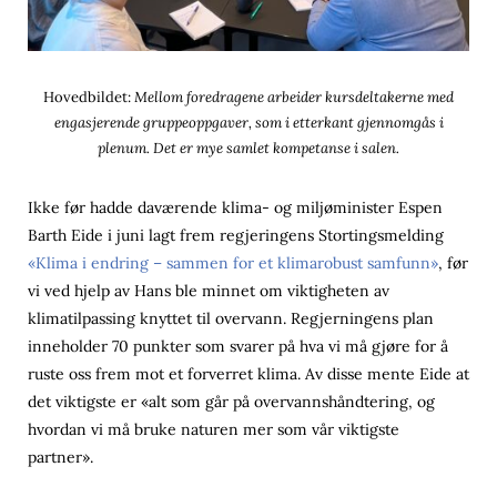
Hovedbildet:
Mellom foredragene arbeider kursdeltakerne med
engasjerende gruppeoppgaver, som i etterkant gjennomgås i
plenum. Det er mye samlet kompetanse i salen.
Ikke før hadde daværende klima- og miljøminister Espen
Barth Eide i juni lagt frem regjeringens Stortingsmelding
«Klima i endring – sammen for et klimarobust samfunn»
, før
vi ved hjelp av Hans ble minnet om viktigheten av
klimatilpassing knyttet til overvann. Regjerningens plan
inneholder 70 punkter som svarer på hva vi må gjøre for å
ruste oss frem mot et forverret klima. Av disse mente Eide at
det viktigste er «alt som går på overvannshåndtering, og
hvordan vi må bruke naturen mer som vår viktigste
partner».