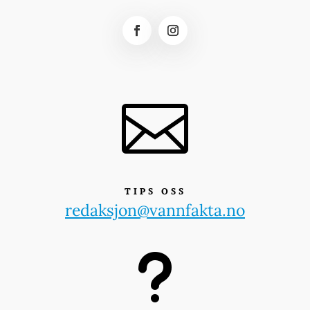

TIPS OSS
redaksjon@vannfakta.no
u