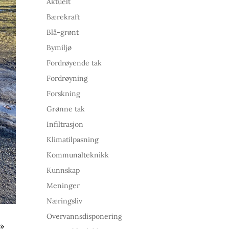
Aktuelt
Bærekraft
Blå-grønt
Bymiljø
Fordrøyende tak
Fordrøyning
Forskning
Grønne tak
Infiltrasjon
Klimatilpasning
Kommunalteknikk
Kunnskap
Meninger
Næringsliv
Overvannsdisponering
r»