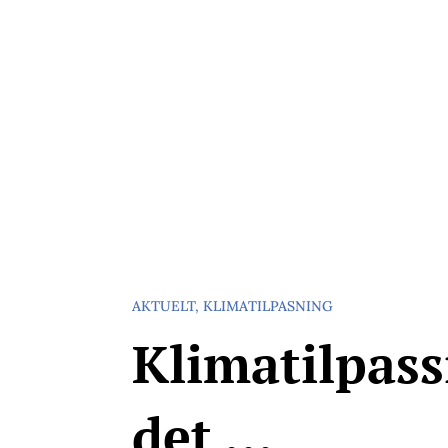
Vannfakta: Uavhengig faktaportal om vannrelaterte te
Blå-grønt
Klimatilpasning
Forskning
Me
AKTUELT
,
KLIMATILPASNING
Klimatilpass
det …