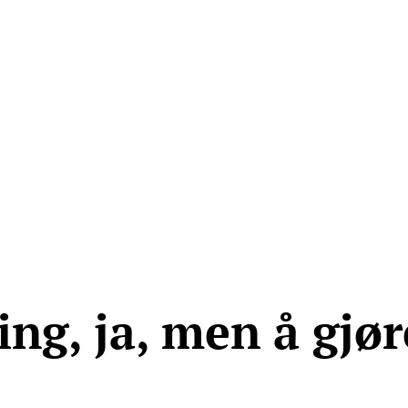
ma for folk flest
Tips oss
+47 907 666 43
ninger
Kunnskap
ing, ja, men å gjør