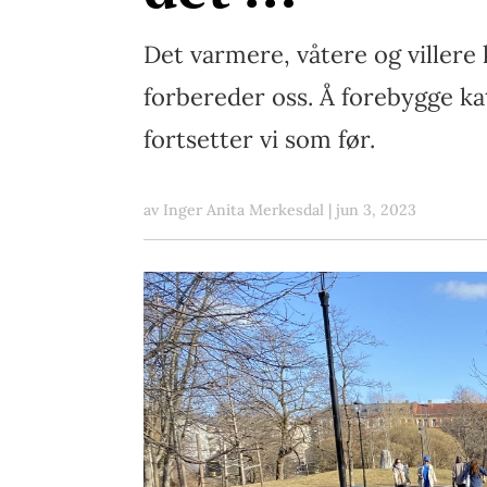
Det varmere, våtere og villere
forbereder oss. Å forebygge kat
fortsetter vi som før.
av
Inger Anita Merkesdal
|
jun 3, 2023