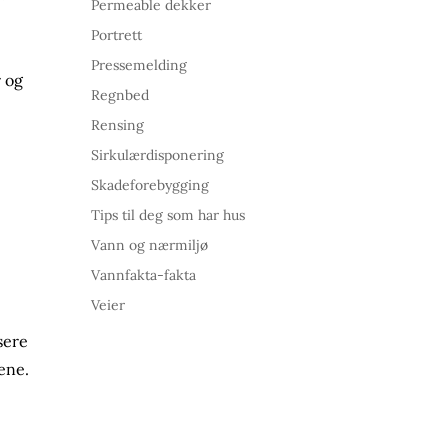
Permeable dekker
Portrett
Pressemelding
r og
Regnbed
Rensing
Sirkulærdisponering
Skadeforebygging
Tips til deg som har hus
Vann og nærmiljø
Vannfakta-fakta
Veier
sere
ene.