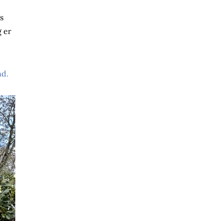
s
g er
nd.