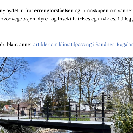
ny bydel ut fra terrengforståelsen og kunnskapen om vannet
 hvor vegetasjon, dyre- og insektliv trives og utvikles. I tilleg
 du blant annet
artikler om klimatilpassing i Sandnes, Rogala