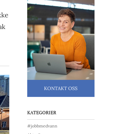
kke
ak
KONTAKT OSS
KATEGORIER
#jobbmedvann