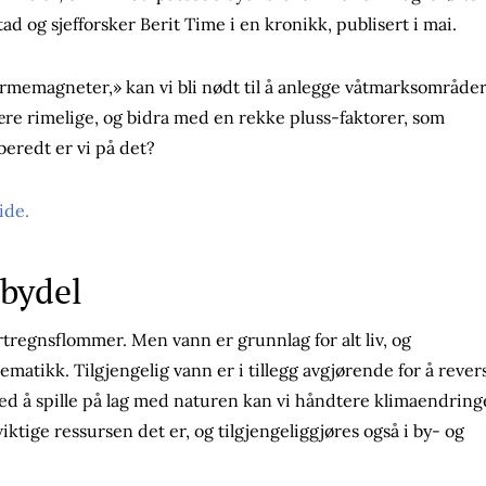
d og sjefforsker Berit Time i en kronikk, publisert i mai.
«varmemagneter,» kan vi bli nødt til å anlegge våtmarksområde
være rimelige, og bidra med en rekke pluss-faktorer, som
beredt er vi på det?
ide.
 bydel
tregnsflommer. Men vann er grunnlag for alt liv, og
matikk. Tilgjengelig vann er i tillegg avgjørende for å rever
d å spille på lag med naturen kan vi håndtere klimaendring
ktige ressursen det er, og tilgjengeliggjøres også i by- og