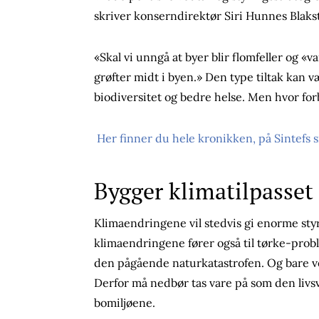
skriver konserndirektør Siri Hunnes Blaksta
«Skal vi unngå at byer blir flomfeller og 
grøfter midt i byen.» Den type tiltak kan 
biodiversitet og bedre helse. Men hvor for
Her finner du hele kronikken, på Sintefs s
Bygger klimatilpasset
Klimaendringene vil stedvis gi enorme styr
klimaendringene fører også til tørke-proble
den pågående naturkatastrofen. Og bare ve
Derfor må nedbør tas vare på som den livsvi
bomiljøene.