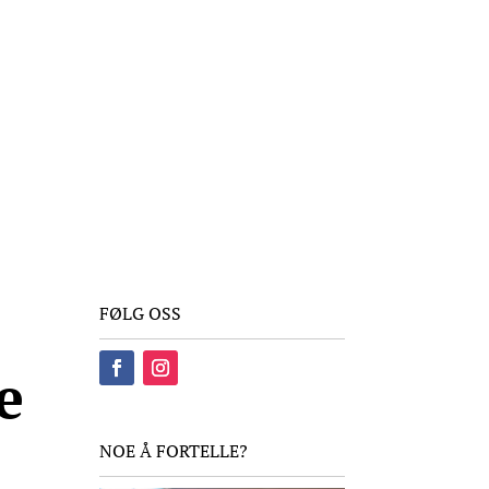
Kontakt
Om Vannfakta
E-post
redaksjon@vannfakta.no
FØLG OSS
e
NOE Å FORTELLE?