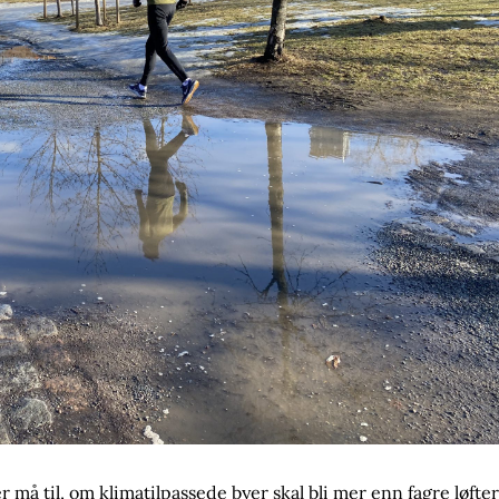
r må til, om klimatilpassede byer skal bli mer enn fagre løfte