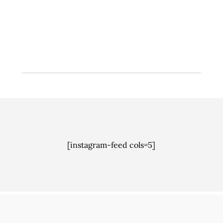
forsvarlig overvannshåndtering – bedre samspill,
blant annet.
[instagram-feed cols=5]