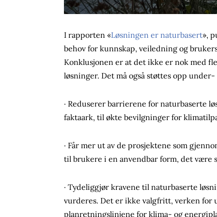
I rapporten «
Løsningen er naturbasert
», p
behov for kunnskap, veiledning og brukerst
Konklusjonen er at det ikke er nok med fl
løsninger. Det må også støttes opp under-
· Reduserer barrierene for naturbaserte lø
faktaark, til økte bevilgninger for klimatilp
· Får mer ut av de prosjektene som gjenno
til brukere i en anvendbar form, det være 
· Tydeliggjør kravene til naturbaserte løs
vurderes. Det er ikke valgfritt, verken for
planretningslinjene for klima- og energipl