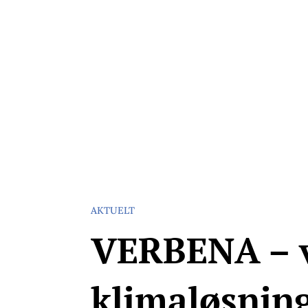
Vannfakta: Uavhengig faktaportal om vannrelaterte te
Blå-grønt
Klimatilpasning
Forskning
Me
AKTUELT
VERBENA – v
klimaløsnin