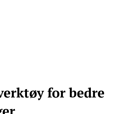
ma for folk flest
Tips oss
+47 907 666 43
ninger
Kunnskap
erktøy for bedre
ger