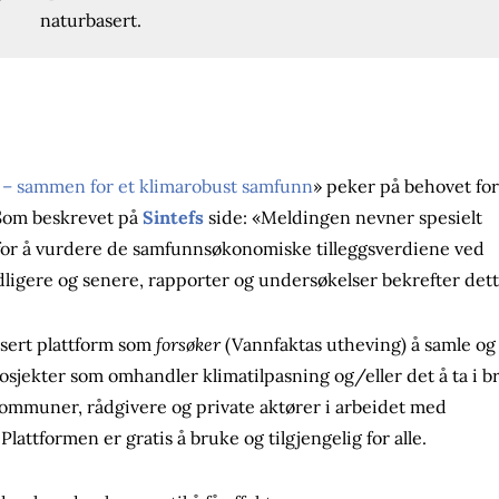
naturbasert.
g – sammen for et klimarobust samfunn
» peker på behovet for
 Som beskrevet på
Sintefs
side: «Meldingen nevner spesielt
 for å vurdere de samfunnsøkonomiske tilleggsverdiene ved
dligere og senere, rapporter og undersøkelser bekrefter det
asert plattform som
forsøker
(Vannfaktas utheving) å samle og
rosjekter som omhandler klimatilpasning og/eller det å ta i b
 kommuner, rådgivere og private aktører i arbeidet med
lattformen er gratis å bruke og tilgjengelig for alle.