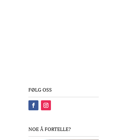
Kontakt
Om Vannfakta
E-post
redaksjon@vannfakta.no
FØLG OSS
NOE Å FORTELLE?