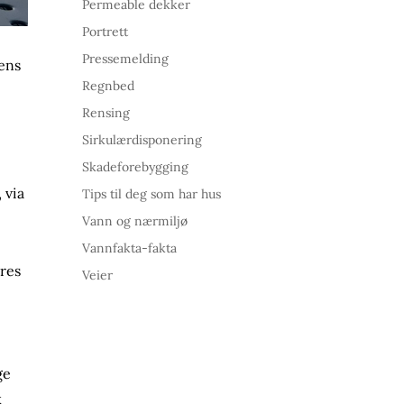
Permeable dekker
Portrett
Pressemelding
gens
Regnbed
Rensing
Sirkulærdisponering
Skadeforebygging
 via
Tips til deg som har hus
Vann og nærmiljø
Vannfakta-fakta
eres
Veier
ge
k