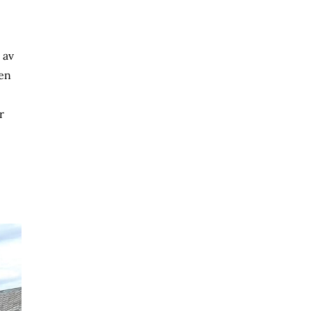
 av
jen
r