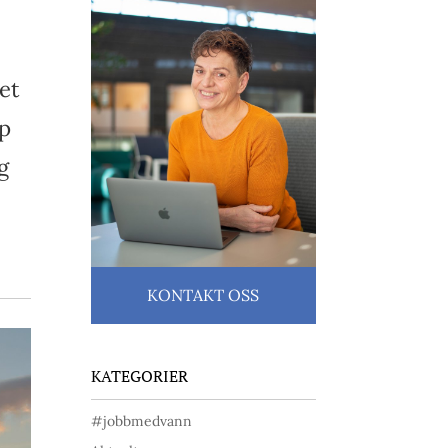
det
ap
g
KONTAKT OSS
KATEGORIER
#jobbmedvann