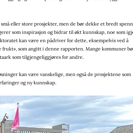
 små eller store prosjekter, men de bør dekke et bredt spenn
gerer som inspirasjon og bidrar til økt kunnskap, noe som ig
ktoratet kan være en pådriver for dette, eksempelvis ved å
de frukt», som angitt i denne rapporten. Mange kommuner bø
ktaark som tilgjengeliggjøres for andre.
e løsninger kan være vanskelige, men også de prosjektene som
erfaringer og ny kunnskap.