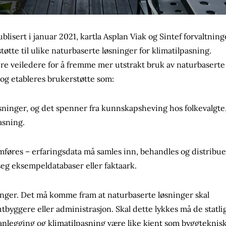
ublisert i januar 2021, kartla Asplan Viak og Sintef forvaltnin
øtte til ulike naturbaserte løsninger for klimatilpasning.
ere veiledere for å fremme mer utstrakt bruk av naturbaserte
 og etableres brukerstøtte som:
sninger, og det spenner fra kunnskapsheving hos folkevalgte,
asning.
mføres – erfaringsdata må samles inn, behandles og distribu
seg eksempeldatabaser eller faktaark.
ninger. Det må komme fram at naturbaserte løsninger skal
 utbyggere eller administrasjon. Skal dette lykkes må de statli
anlegging og klimatilpasning være like kjent som byggteknis