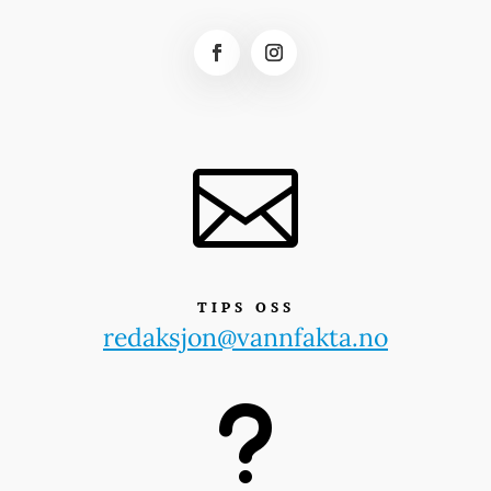

TIPS OSS
redaksjon@vannfakta.no
u