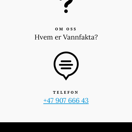
u
OM OSS
Hvem er Vannfakta?

TELEFON
+47 907 666 43