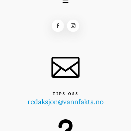

TIPS OSS
redaksjon@vannfakta.no
u