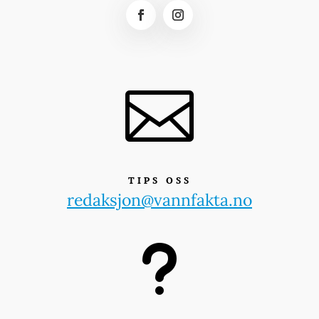

TIPS OSS
redaksjon@vannfakta.no
u