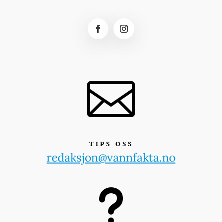

TIPS OSS
redaksjon@vannfakta.no
u