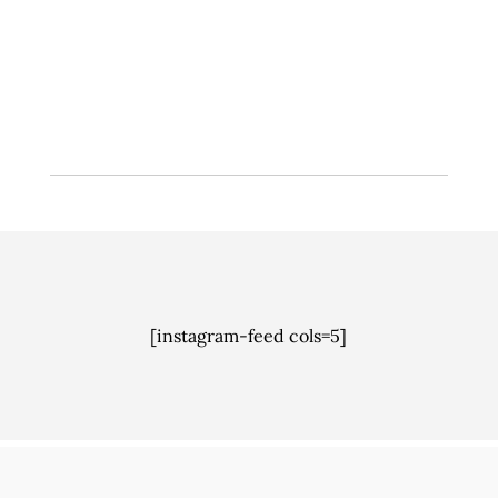
Hvert tredje bolighus i Norge har feil og mangler
ved dreneringen eller ligger i et risikoutsatt
område for skader ved værhendelser.
[instagram-feed cols=5]