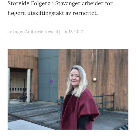
Storeide Folgerø i Stavanger arbeider for
høgere utskiftingstakt av rørnettet.
av
Inger Anita Merkesdal
|
jan 17, 2021