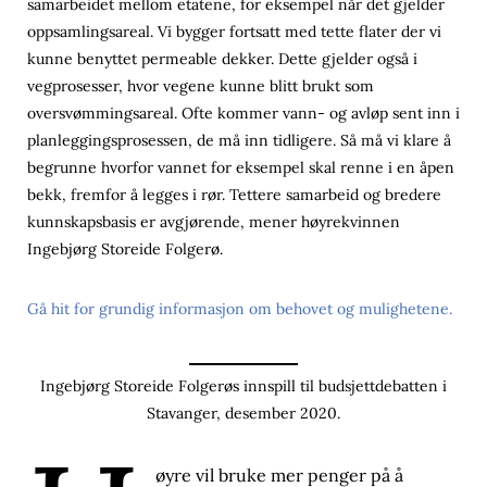
samarbeidet mellom etatene, for eksempel når det gjelder
oppsamlingsareal. Vi bygger fortsatt med tette flater der vi
kunne benyttet permeable dekker. Dette gjelder også i
vegprosesser, hvor vegene kunne blitt brukt som
oversvømmingsareal. Ofte kommer vann- og avløp sent inn i
planleggingsprosessen, de må inn tidligere. Så må vi klare å
begrunne hvorfor vannet for eksempel skal renne i en åpen
bekk, fremfor å legges i rør. Tettere samarbeid og bredere
kunnskapsbasis er avgjørende, mener høyrekvinnen
Ingebjørg Storeide Folgerø.
Gå hit for grundig informasjon om behovet og mulighetene.
Ingebjørg Storeide Folgerøs innspill til budsjettdebatten i
Stavanger, desember 2020.
øyre vil bruke mer penger på å