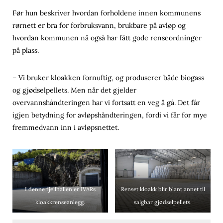
Før hun beskriver hvordan forholdene innen kommunens
rørnett er bra for forbruksvann, brukbare på avløp og
hvordan kommunen nå også har fått gode renseordninger
på plass.
– Vi bruker kloakken fornuftig, og produserer både biogass
og gjødselpellets. Men når det gjelder
overvannshåndteringen har vi fortsatt en veg å gå. Det får
igjen betydning for avløpshåndteringen, fordi vi får for mye
fremmedvann inn i avløpsnettet.
I denne fjellhallen er IVARs
Renset kloakk blir blant annet til
kloakkrenseanlegg.
salgbar gjødselpellets.