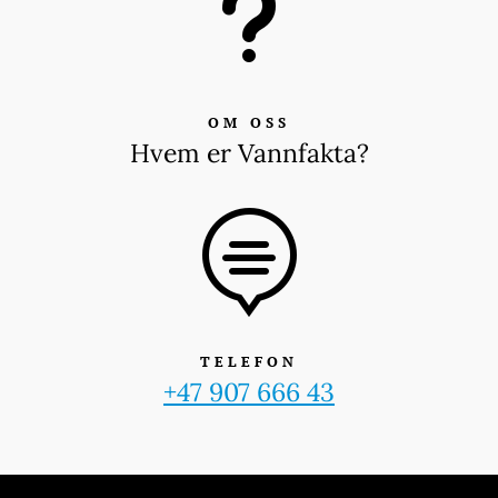
u
OM OSS
Hvem er Vannfakta?

TELEFON
+47 907 666 43