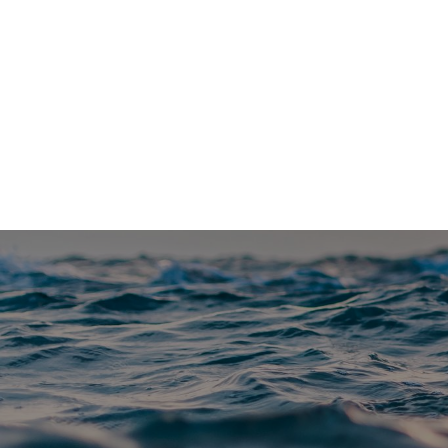
Vannfakta: Uavhengig faktaportal om vannrelaterte te
Blå-grønt
Klimatilpasning
Forskning
Me