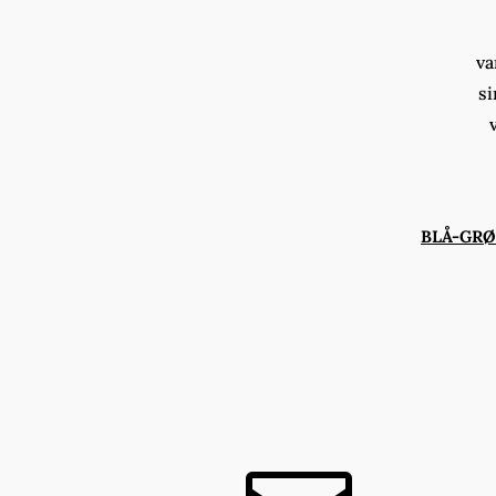
va
si
BLÅ-GR