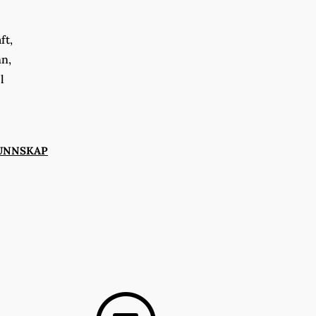
ft,
nn,
l
UNNSKAP