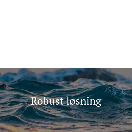
ma for folk flest
Tips oss
+47 907 666 43
ninger
Kunnskap
Robust løsning