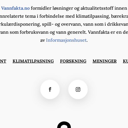
Vannfakta.no
formidler løsninger og aktualitetsstoff innen
nnrelaterte tema i forbindelse med klimatilpassing, bærekra
rkulærdisponering, spill- og overvann, vann som i drikkeva
vann som forbruksvann og vann generelt. Vannfakta er en de
av
Informasjonshuset
.
ØNT
KLIMATILPASNING
FORSKNING
MENINGER
K