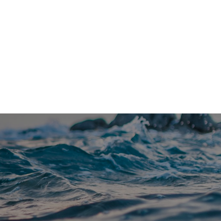
Kontakt
Om Vannfakta
E-post
redaksjon@vannfakta.no