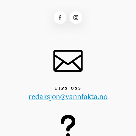

TIPS OSS
redaksjon@vannfakta.no
u