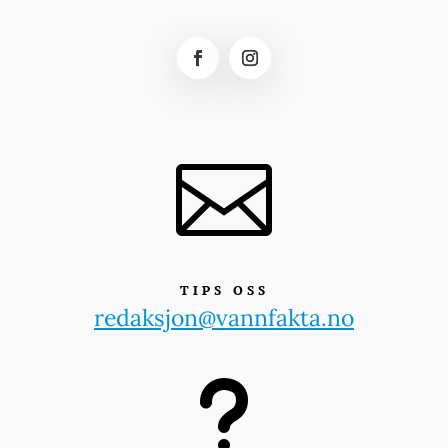

TIPS OSS
redaksjon@vannfakta.no
u