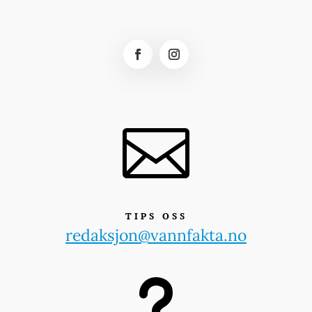

TIPS OSS
redaksjon@vannfakta.no
u