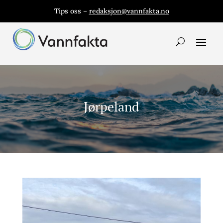
Tips oss –
redaksjon@vannfakta.no
Jørpeland