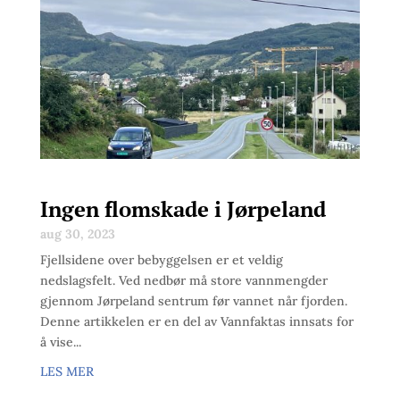
Ingen flomskade i Jørpeland
aug 30, 2023
Fjellsidene over bebyggelsen er et veldig
nedslagsfelt. Ved nedbør må store vannmengder
gjennom Jørpeland sentrum før vannet når fjorden.
Denne artikkelen er en del av Vannfaktas innsats for
å vise...
LES MER