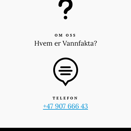
u
OM OSS
Hvem er Vannfakta?

TELEFON
+47 907 666 43