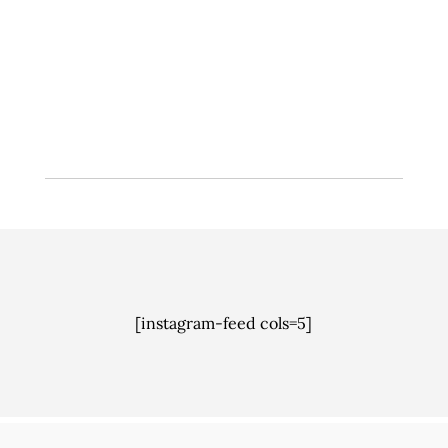
nettverksgruppe for overvannsgruppe, som kan
få få stor betydning i arbeidet med å utvikle
løsninger, dele kunnskap og påvirke
rammevilkårene.
[instagram-feed cols=5]