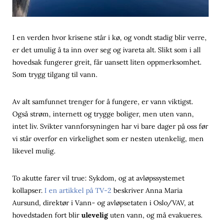
I en verden hvor krisene står i kø, og vondt stadig blir verre,
er det umulig å ta inn over seg og ivareta alt. Slikt som i all
hovedsak fungerer greit, får uansett liten oppmerksomhet.
Som trygg tilgang til vann.
Av alt samfunnet trenger for å fungere, er vann viktigst.
Også strøm, internett og trygge boliger, men uten vann,
intet liv. Svikter vannforsyningen har vi bare dager på oss før
vi står overfor en virkelighet som er nesten utenkelig, men
likevel mulig.
To akutte farer vil true: Sykdom, og at avløpssystemet
kollapser.
I en artikkel på TV-2
beskriver Anna Maria
Aursund, direktør i Vann- og avløpsetaten i Oslo/VAV, at
hovedstaden fort blir
ulevelig
uten vann, og må evakueres.