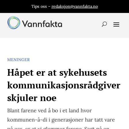
Tips oss –
redaksjon@vannfakta.no
MENINGER
Håpet er at sykehusets
kommunikasjonsrådgiver
skjuler noe
Blant farene ved å bo i et land hvor
kommunen-å-di i generasjoner har tatt vare
på oss, er at vi glemmer farene. Sagt på en