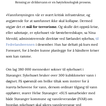
Rensing av drikkevann er en høyteknologisk prosess.
«Vannforsyningen vår er svært kritisk infrastruktur, og
avgjørende for at samfunnet ikke skal kollapse. Dermed
utgjør det et
mål for terrorisme.
Og skulle det oppstå krise,
eller sabotasje, er sykehuset vår førsteberedskap», sa Nina
Mevold, administrerende direktør ved Sørlandet sykehus,
til
Fedrelandsvennen
i desember. Hun har deltatt på kurs med
Forsvaret, for å bedre kunne planlegge for å håndtere kriser
som kan ramme.
Om lag 380 000 mennesker sokner til sykehuset i
Stavanger. Sykehuset bruker over 300 kubikkmeter vann i
døgnet. På spørsmål om hvilke tiltak som inntrer for å
ivareta behovene for vann, dersom ordinær tilgang til vann
opphører, svarer Helse Stavanger: «SUS samarbeider med
både Stavanger kommune og vannleverandør (IVAR) om
hvordan sykehuset skal sikres vannleveranse ved