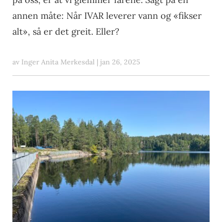
annen måte: Når IVAR leverer vann og «fikser
alt», så er det greit. Eller?
av
Inger Anita Merkesdal
|
jan 26, 2025