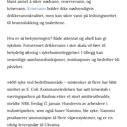
blant annet å sikre nødvann, reservevann, og
krisevann.
Krisevann
holder ikke nødvendigvis
drikkevannskvalitet, men kan sikre vann på ledningsnettet
til brannslukking og toalettene.
Hva er så bekymringen? Både attentat og uhell kan gi
sykdom. Forurenset drikkevann i stor skala vil føre til
betydelig økning i sykehusinnleggelser. I tillegg kan
vesentlige samfunnsfunksjoner, institusjoner og bedrifter bli
påvirket.
«400 syke ved bedriftsområde – mistenker at flere har blitt
smittet av E. Coli. Kommuneledelsen har satt krisestab i
næringsparken på Raufoss etter et stort smitteutbrudd»,
meldte NRK fredag 17. januar. Hundrevis av arbeidere i
industriparken, som også huser Nammo, ble syke. Nammo
produserer ammunisjon til flere våpensystemer, og er en
viktig leverandør til Ukraina.