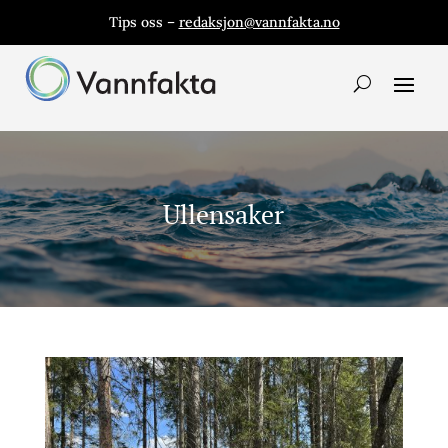
Tips oss –
redaksjon@vannfakta.no
Ullensaker