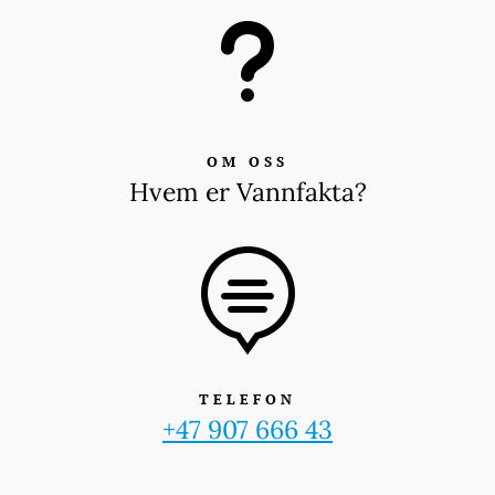
u
OM OSS
Hvem er Vannfakta?

TELEFON
+47 907 666 43