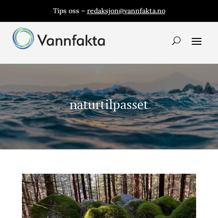
Tips oss –
redaksjon@vannfakta.no
naturtilpasset