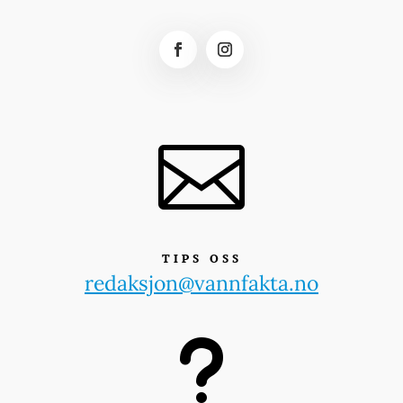

TIPS OSS
redaksjon@vannfakta.no
u