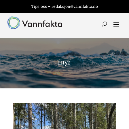
Tips oss –
redaksjon@vannfakta.no
myr