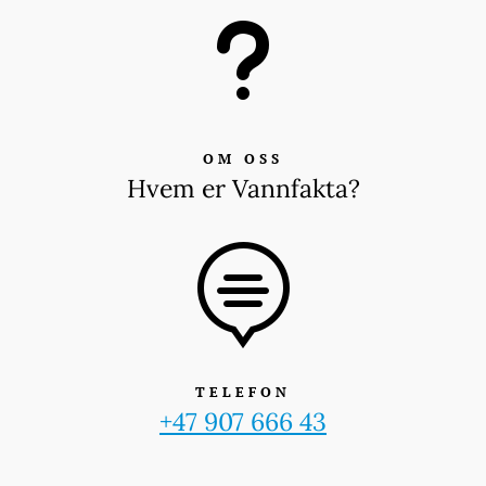
u
OM OSS
Hvem er Vannfakta?

TELEFON
+47 907 666 43