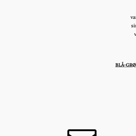
va
si
BLÅ-GR