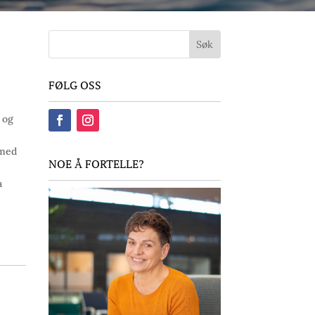
FØLG OSS
 og
 med
NOE Å FORTELLE?
a