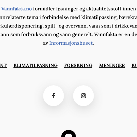
Vannfakta.no
formidler løsninger og aktualitetsstoff innen
nnrelaterte tema i forbindelse med klimatilpassing, bærekra
rkulærdisponering, spill- og overvann, vann som i drikkeva
vann som forbruksvann og vann generelt. Vannfakta er en de
av
Informasjonshuset
.
ØNT
KLIMATILPASNING
FORSKNING
MENINGER
K