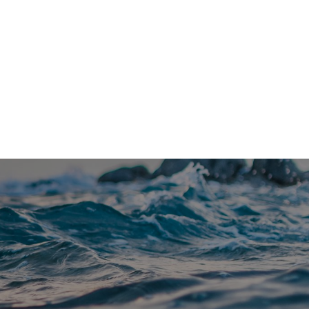
Kontakt
Om Vannfakta
E-post
redaksjon@vannfakta.no