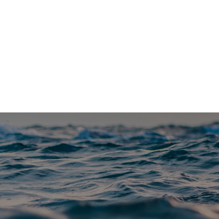
Vannfakta: Uavhengig faktaportal om vannrelaterte te
Blå-grønt
Klimatilpasning
Forskning
Me