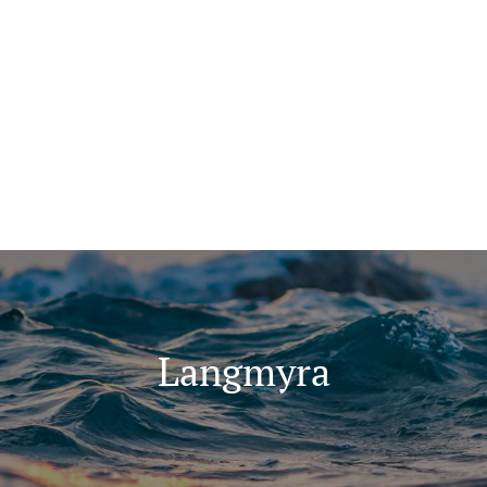
ma for folk flest
Tips oss
+47 907 666 43
ninger
Kunnskap
Langmyra