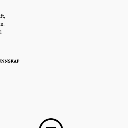
ft,
nn,
l
UNNSKAP