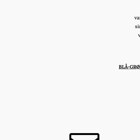
va
si
BLÅ-GR