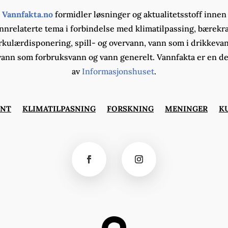
Vannfakta.no
formidler løsninger og aktualitetsstoff innen
nnrelaterte tema i forbindelse med klimatilpassing, bærekra
rkulærdisponering, spill- og overvann, vann som i drikkeva
vann som forbruksvann og vann generelt. Vannfakta er en de
av
Informasjonshuset
.
ØNT
KLIMATILPASNING
FORSKNING
MENINGER
K