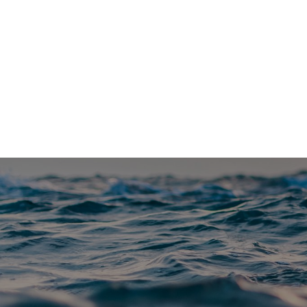
Vannfakta: Uavhengig faktaportal om vannrelaterte te
Blå-grønt
Klimatilpasning
Forskning
Me