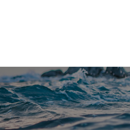
Kontakt
Om Vannfakta
E-post
redaksjon@vannfakta.no