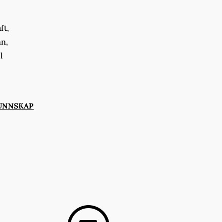
ft,
nn,
l
UNNSKAP