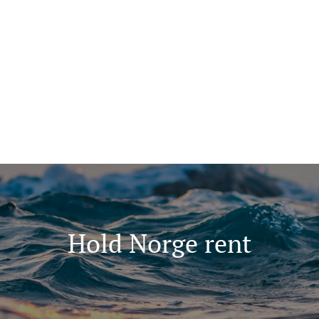
ma for folk flest
Tips oss
+47 907 666 43
ninger
Kunnskap
Hold Norge rent