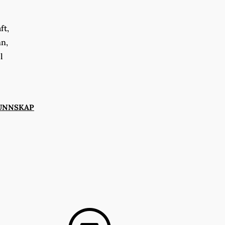
ft,
nn,
l
UNNSKAP