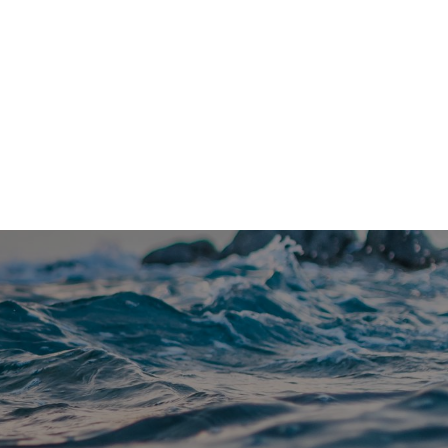
Kontakt
Om Vannfakta
E-post
redaksjon@vannfakta.no