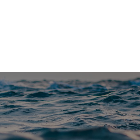
Vannfakta: Uavhengig faktaportal om vannrelaterte te
Blå-grønt
Klimatilpasning
Forskning
Me