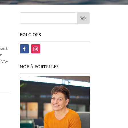
FØLG OSS
 vært
en
i VA-
NOE Å FORTELLE?