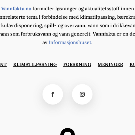
Vannfakta.no
formidler løsninger og aktualitetsstoff innen
nnrelaterte tema i forbindelse med klimatilpassing, bærekra
rkulærdisponering, spill- og overvann, vann som i drikkeva
vann som forbruksvann og vann generelt. Vannfakta er en de
av
Informasjonshuset
.
ØNT
KLIMATILPASNING
FORSKNING
MENINGER
K