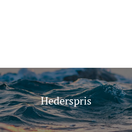
ma for folk flest
Tips oss
+47 907 666 43
ninger
Kunnskap
Hederspris