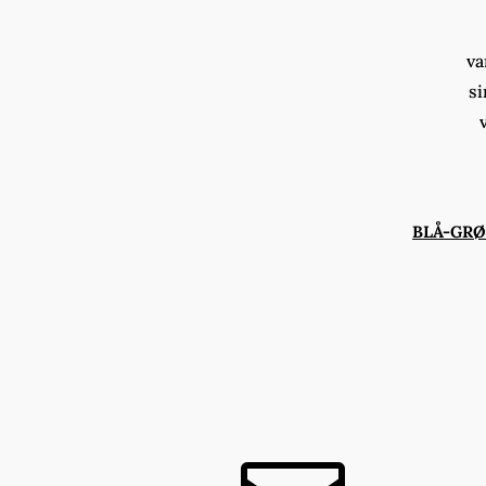
va
si
BLÅ-GR