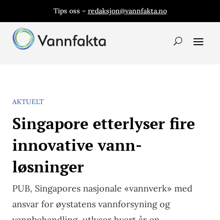
Tips oss –
redaksjon@vannfakta.no
AKTUELT
Singapore etterlyser fire
innovative vann-
løsninger
PUB, Singapores nasjonale «vannverk» med
ansvar for øystatens vannforsyning og
vannbehandling, utlyser hvert år en