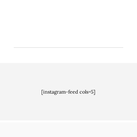
enn penger fra et nytt gebyr for å etablere
forsvarlig overvannshåndtering – bedre samspill,
blant annet.
[instagram-feed cols=5]