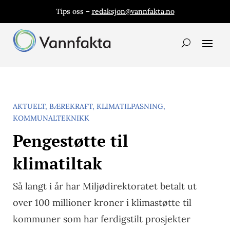
Tips oss –
redaksjon@vannfakta.no
AKTUELT
,
BÆREKRAFT
,
KLIMATILPASNING
,
KOMMUNALTEKNIKK
Pengestøtte til
klimatiltak
Så langt i år har Miljødirektoratet betalt ut
over 100 millioner kroner i klimastøtte til
kommuner som har ferdigstilt prosjekter