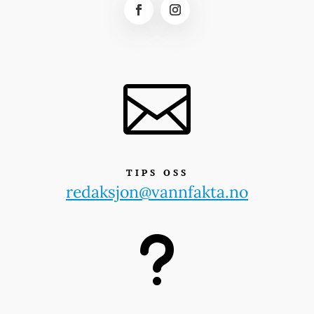

TIPS OSS
redaksjon@vannfakta.no
u